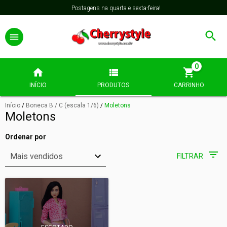
Postagens na quarta e sexta-feira!
0
INÍCIO
PRODUTOS
CARRINHO
Início
/
Boneca B / C (escala 1/6)
/
Moletons
Moletons
Ordenar por
FILTRAR