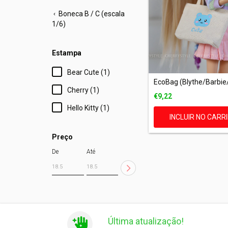
Boneca B / C (escala
1/6)
Estampa
Bear Cute (1)
EcoBag (Blythe/Barbie
Cherry (1)
€9,22
Hello Kitty (1)
INCLUIR NO CARR
Preço
De
Até
Última atualização!