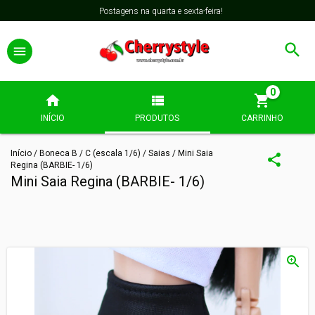
Postagens na quarta e sexta-feira!
0
INÍCIO
PRODUTOS
CARRINHO
Início
/
Boneca B / C (escala 1/6)
/
Saias
/
Mini Saia
Regina (BARBIE- 1/6)
Mini Saia Regina (BARBIE- 1/6)