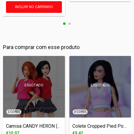
INCLUIR NO CARRINHO
Para comprar com esse produto
ESGOTADO
ESGOTADO
2 CORES
3 CORES
Camisa CANDY HERON (BARBIE - 1/6)
Colete Cropped Pied Poule (BARBIE - 1/6)
€10,97
€9,42